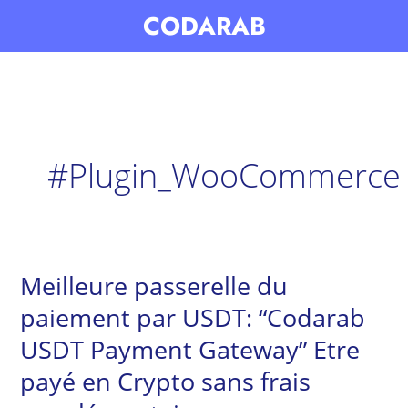
Skip
CODARAB
to
content
#Plugin_WooCommerce
Meilleure passerelle du
Meilleure
passerelle
paiement par USDT: “Codarab
du
USDT Payment Gateway” Etre
paiement
payé en Crypto sans frais
par
USDT: