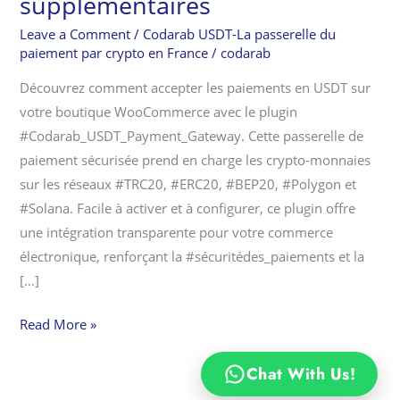
supplémentaires
“Codarab
Leave a Comment
/
Codarab USDT-La passerelle du
USDT
paiement par crypto en France
/
codarab
Payment
Découvrez comment accepter les paiements en USDT sur
Gateway”
votre boutique WooCommerce avec le plugin
Etre
#Codarab_USDT_Payment_Gateway. Cette passerelle de
payé
paiement sécurisée prend en charge les crypto-monnaies
en
sur les réseaux #TRC20, #ERC20, #BEP20, #Polygon et
Crypto
#Solana. Facile à activer et à configurer, ce plugin offre
sans
une intégration transparente pour votre commerce
frais
électronique, renforçant la #sécuritédes_paiements et la
supplémentaires
[…]
Read More »
Chat With Us!