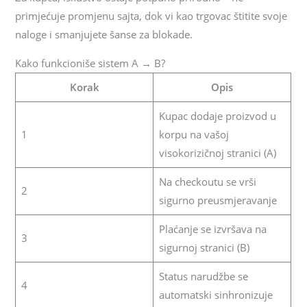
primjećuje promjenu sajta, dok vi kao trgovac štitite svoje
naloge i smanjujete šanse za blokade.
Kako funkcioniše sistem A → B?
Korak
Opis
Kupac dodaje proizvod u
1
korpu na vašoj
visokorizičnoj stranici (A)
Na checkoutu se vrši
2
sigurno preusmjeravanje
Plaćanje se izvršava na
3
sigurnoj stranici (B)
Status narudžbe se
4
automatski sinhronizuje