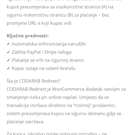
kupce preusmjerava sa visokorizične stranice (A) na
sigurnu niskorizičnu stranicu (B) za plaćanje – bez
promjene URL-a koji kupac vidi.
Ključne prednosti:
✔ Automatska sinhronizacija narudžbi
✔ Zaštita PayPal i Stripe naloga
✔ Plaćanje se vrši na sigurnoj stranici
✔ Kupac ostaje na vašem brendu
Šta je CODARAB Redirect?
CODARAB Redirect je WooCommerce dodatak razvijen za
smanjenje rizika pri online naplati. Umjesto da se
transakcija izvršava direktno na “rizičnoj” prodavnici,
sistem preusmjerava kupca na sigurnu domenu gdje se
plaćanje završava.
Za kupca, iskustvo ostaje potpuno prirodno – ne