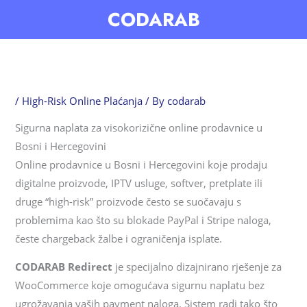
Skip
CODARAB
to
content
/
High-Risk Online Plaćanja
/ By
codarab
Sigurna naplata za visokorizične online prodavnice u
Bosni i Hercegovini
Online prodavnice u Bosni i Hercegovini koje prodaju
digitalne proizvode, IPTV usluge, softver, pretplate ili
druge “high-risk” proizvode često se suočavaju s
problemima kao što su blokade PayPal i Stripe naloga,
česte chargeback žalbe i ograničenja isplate.
CODARAB Redirect
je specijalno dizajnirano rješenje za
WooCommerce koje omogućava sigurnu naplatu bez
ugrožavanja vaših payment naloga. Sistem radi tako što