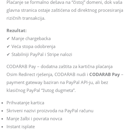
Plaćanje se formalno dešava na “čistoj” domeni, dok vaša
glavna stranica ostaje zaštićena od direktnog procesiranja
rizičnih transakcija.
Rezultat:
✔ Manje chargebacka
✔ Veća stopa odobrenja
✔ Stabilniji PayPal i Stripe nalozi
CODARAB Pay – dodatna zaštita za kartična plaćanja
Osim Redirect rješenja, CODARAB nudi i
CODARAB Pay
–
payment gateway baziran na PayPal API-ju, ali bez
klasičnog PayPal “žutog dugmeta”.
Prihvatanje kartica
Skriveni nazivi proizvoda na PayPal računu
Manje žalbi i povrata novca
Instant isplate